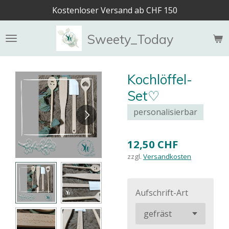
Kostenloser Versand ab CHF 150
Zum
Hauptinhalt
springen
Sweety_Today
Kochlöffel-
Set♡
personalisierbar
12,50 CHF
zzgl.
Versandkosten
Aufschrift-Art