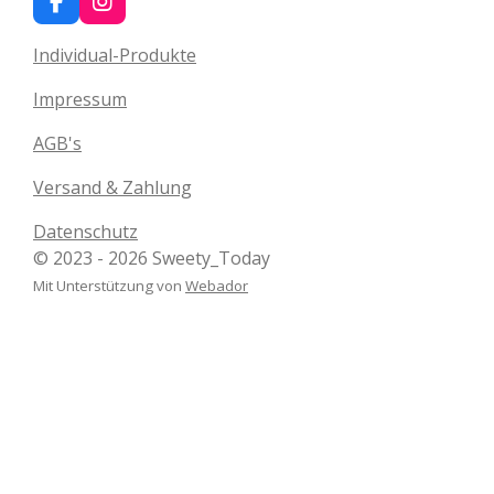
F
I
a
n
c
s
Individual-Produkte
e
t
b
a
Impressum
o
g
o
r
AGB's
k
a
m
Versand & Zahlung
Datenschutz
© 2023 - 2026 Sweety_Today
Mit Unterstützung von
Webador