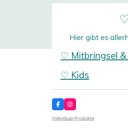
♡
Hier gibt es alle
♡ Mitbringsel 
♡ Kids
F
I
a
n
c
s
Individual-Produkte
e
t