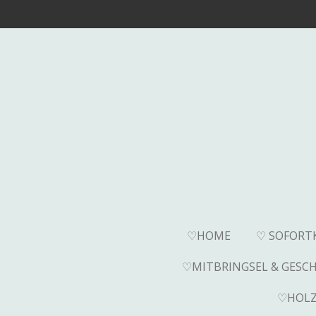
Zum
Hauptinhalt
springen
♡HOME
♡ SOFORT
♡MITBRINGSEL & GESC
♡HOLZ