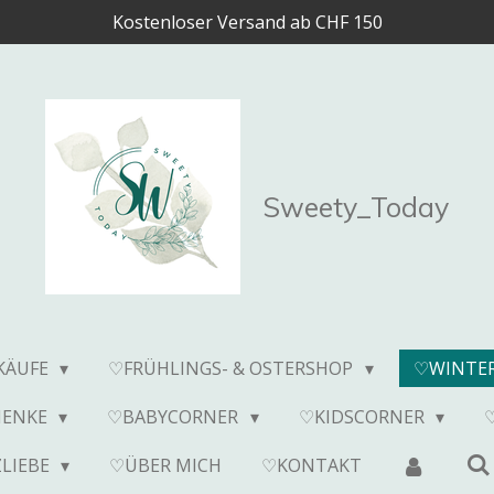
Kostenloser Versand ab CHF 150
Sweety_Today
KÄUFE
♡FRÜHLINGS- & OSTERSHOP
♡WINTE
HENKE
♡BABYCORNER
♡KIDSCORNER
LIEBE
♡ÜBER MICH
♡KONTAKT