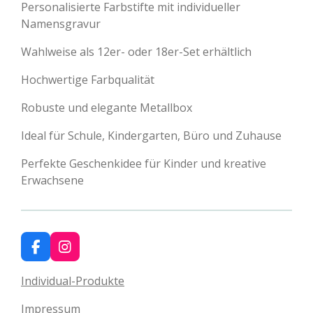
Personalisierte Farbstifte mit individueller
Namensgravur
Wahlweise als 12er- oder 18er-Set erhältlich
Hochwertige Farbqualität
Robuste und elegante Metallbox
Ideal für Schule, Kindergarten, Büro und Zuhause
Perfekte Geschenkidee für Kinder und kreative
Erwachsene
F
I
a
n
c
s
Individual-Produkte
e
t
b
a
Impressum