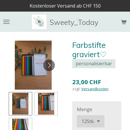
Kostenloser Versand ab CHF 150
Zum
Hauptinhalt
springen
Sweety_Today
Farbstifte
graviert♡
personalisierbar
23,00 CHF
zzgl.
Versandkosten
Menge