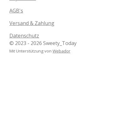
o
g
o
r
AGB's
k
a
m
Versand & Zahlung
Datenschutz
© 2023 - 2026 Sweety_Today
Mit Unterstützung von
Webador