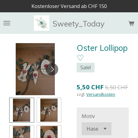
Kostenloser Versand ab CHF 150
Zum
Hauptinhalt
springen
Sweety_Today
Oster Lollipop
♡
Sale!
5,50 CHF
6,50 CHF
zzgl.
Versandkosten
Motiv