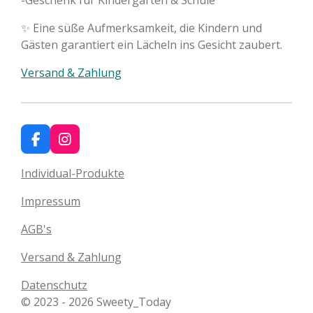
-Geschenk für Kindergarten & Schule
✨ Eine süße Aufmerksamkeit, die Kindern und
Gästen garantiert ein Lächeln ins Gesicht zaubert.
Versand & Zahlung
F
I
a
n
c
s
Individual-Produkte
e
t
b
a
Impressum
o
g
o
r
AGB's
k
a
m
Versand & Zahlung
Datenschutz
© 2023 - 2026 Sweety_Today