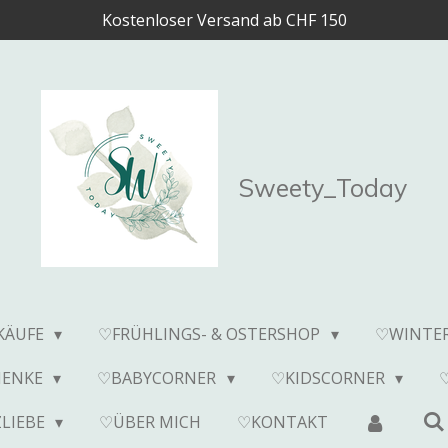
Kostenloser Versand ab CHF 150
Sweety_Today
KÄUFE
♡FRÜHLINGS- & OSTERSHOP
♡WINTE
HENKE
♡BABYCORNER
♡KIDSCORNER
LIEBE
♡ÜBER MICH
♡KONTAKT