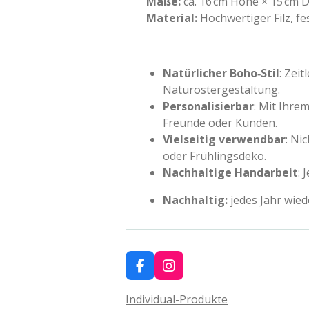
Maße:
ca. 16 cm Höhe × 15 cm
Material:
Hochwertiger Filz, fe
Natürlicher Boho‑Stil
: Zei
Naturostergestaltung.
Personalisierbar
: Mit Ihre
Freunde oder Kunden.
Vielseitig verwendbar
: Ni
oder Frühlingsdeko.
Nachhaltige Handarbeit
: 
Nachhaltig:
jedes Jahr wie
F
I
a
n
c
s
Individual-Produkte