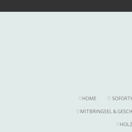
Zum
Hauptinhalt
springen
♡HOME
♡ SOFORT
♡MITBRINGSEL & GESC
♡HOLZ