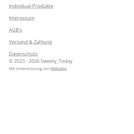
c
s
Individual-Produkte
e
t
b
a
Impressum
o
g
o
r
AGB's
k
a
m
Versand & Zahlung
Datenschutz
© 2023 - 2026 Sweety_Today
Mit Unterstützung von
Webador