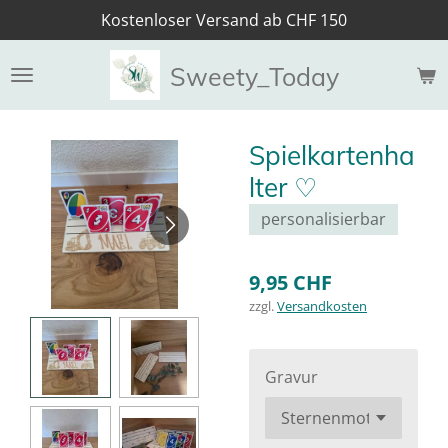
Kostenloser Versand ab CHF 150
Zum
Hauptinhalt
springen
Sweety_Today
Spielkartenha
lter ♡
personalisierbar
9,95 CHF
zzgl.
Versandkosten
Gravur