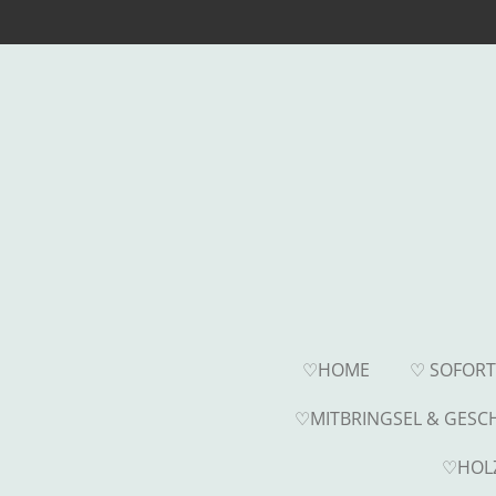
Zum
Hauptinhalt
springen
♡HOME
♡ SOFOR
♡MITBRINGSEL & GES
♡HOL