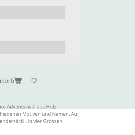
nkorb
 Adventskistli aus Holz –
schiedenen Motiven und Namen. Auf
ndersäckli. In vier Grössen