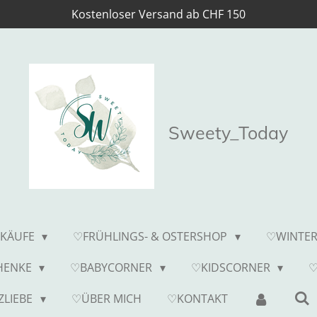
Kostenloser Versand ab CHF 150
Sweety_Today
TKÄUFE
♡FRÜHLINGS- & OSTERSHOP
♡WINTER
CHENKE
♡BABYCORNER
♡KIDSCORNER
♡
ZLIEBE
♡ÜBER MICH
♡KONTAKT