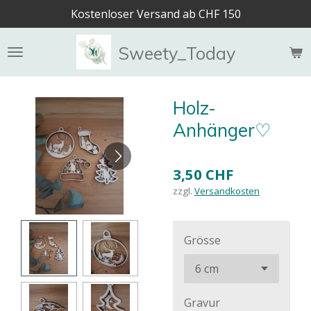
Kostenloser Versand ab CHF 150
Zum
Hauptinhalt
springen
Sweety_Today
Holz-
Anhänger♡
3,50 CHF
zzgl.
Versandkosten
Grösse
Gravur