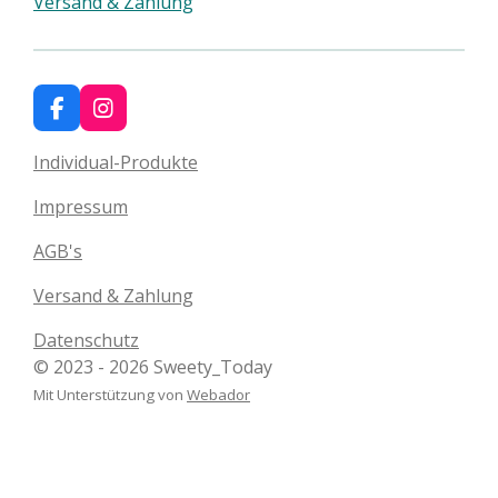
Versand & Zahlung
F
I
a
n
c
s
Individual-Produkte
e
t
b
a
Impressum
o
g
o
r
AGB's
k
a
m
Versand & Zahlung
Datenschutz
© 2023 - 2026 Sweety_Today
Mit Unterstützung von
Webador