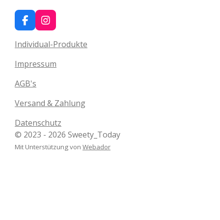
F
I
a
n
c
s
Individual-Produkte
e
t
b
a
Impressum
o
g
o
r
AGB's
k
a
m
Versand & Zahlung
Datenschutz
© 2023 - 2026 Sweety_Today
Mit Unterstützung von
Webador