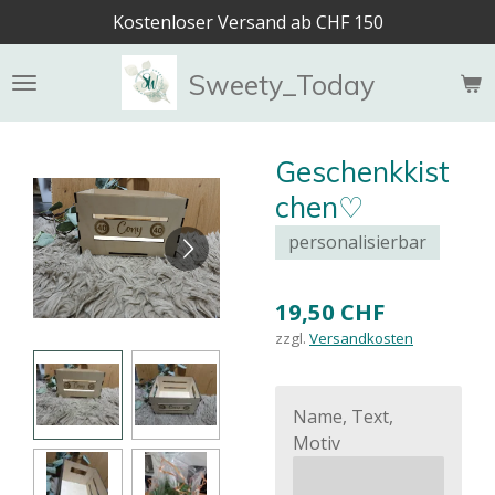
Kostenloser Versand ab CHF 150
Zum
Hauptinhalt
springen
Sweety_Today
Geschenkkist
chen♡
personalisierbar
19,50 CHF
zzgl.
Versandkosten
Name, Text,
Motiv