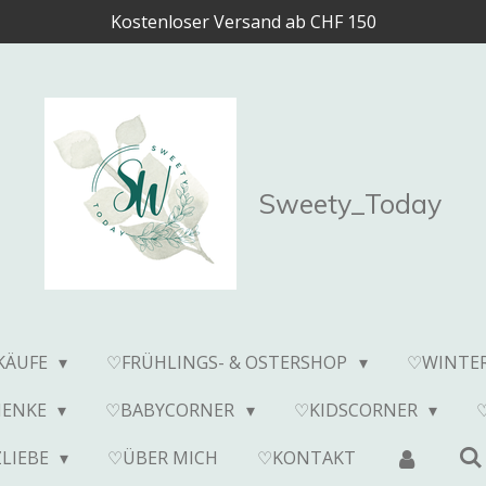
Kostenloser Versand ab CHF 150
Sweety_Today
KÄUFE
♡FRÜHLINGS- & OSTERSHOP
♡WINTE
HENKE
♡BABYCORNER
♡KIDSCORNER
LIEBE
♡ÜBER MICH
♡KONTAKT