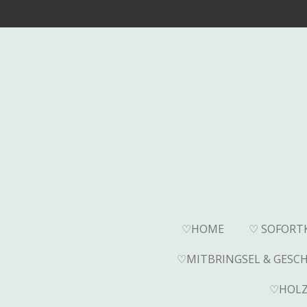
Zum
Hauptinhalt
springen
♡HOME
♡ SOFORT
♡MITBRINGSEL & GESC
♡HOLZ