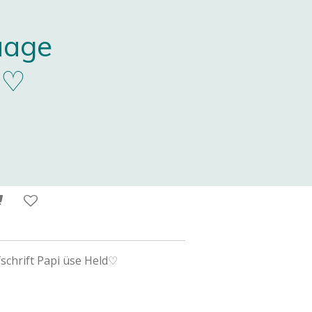
aage
f♡
schrift Papi üse Held♡