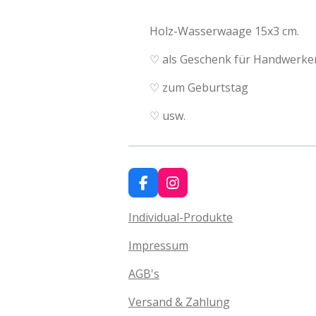
Holz-Wasserwaage 15x3 cm.
♡ als Geschenk für Handwerke
♡ zum Geburtstag
♡ usw.
F
I
a
n
c
s
Individual-Produkte
e
t
b
a
Impressum
o
g
o
r
AGB's
k
a
m
Versand & Zahlung