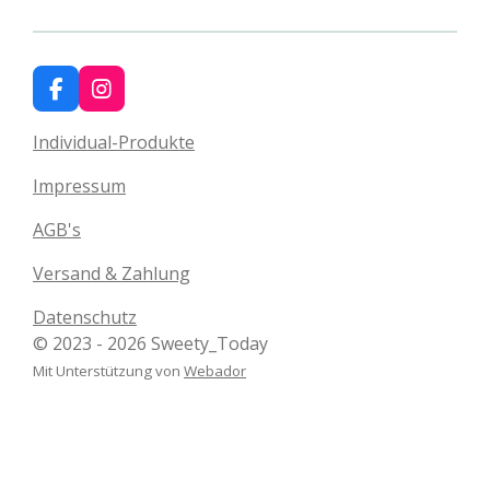
F
I
a
n
c
s
Individual-Produkte
e
t
b
a
Impressum
o
g
o
r
AGB's
k
a
m
Versand & Zahlung
Datenschutz
© 2023 - 2026 Sweety_Today
Mit Unterstützung von
Webador