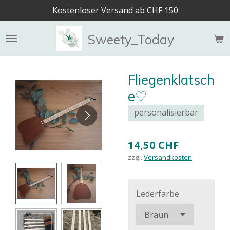
Kostenloser Versand ab CHF 150
Zum
Hauptinhalt
springen
Sweety_Today
Fliegenklatsch
e♡
personalisierbar
14,50 CHF
zzgl.
Versandkosten
Lederfarbe