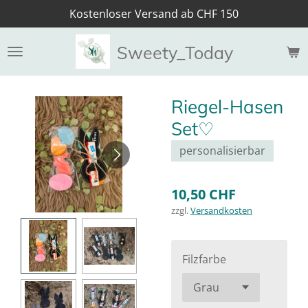
Kostenloser Versand ab CHF 150
Zum
Hauptinhalt
springen
Sweety_Today
Riegel-Hasen
Set♡
personalisierbar
10,50 CHF
zzgl.
Versandkosten
Filzfarbe