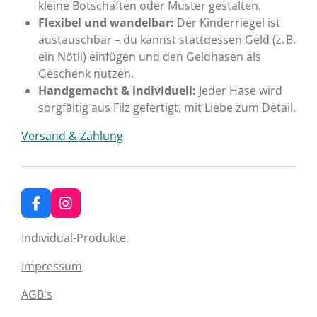
kleine Botschaften oder Muster gestalten.
Flexibel und wandelbar:
Der Kinderriegel ist
austauschbar – du kannst stattdessen Geld (z. B.
ein Nötli) einfügen und den Geldhasen als
Geschenk nutzen.
Handgemacht & individuell:
Jeder Hase wird
sorgfältig aus Filz gefertigt, mit Liebe zum Detail.
Versand & Zahlung
F
I
a
n
c
s
Individual-Produkte
e
t
b
a
Impressum
o
g
o
r
AGB's
k
a
m