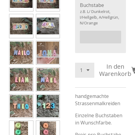
Buchstabe
z.B. L/ Dunkelrot,
I/Hellgelb, A/Hellgrün,
N/Orange
In den
Warenkorb
handgemachte
Strassenmalkreiden
Einzelne Buchstaben
in Wunschfarbe.
Preis pro Buchstabe.