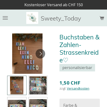
Kostenloser Versand ab CHF 150
Zum
Hauptinhalt
springen
Sweety_Today
Buchstaben &
Zahlen-
Strassenkreid
e♡
personalisierbar
1,50 CHF
zzgl.
Versandkosten
Farbe &