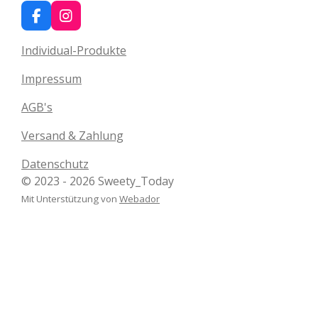
F
I
a
n
c
s
Individual-Produkte
e
t
b
a
Impressum
o
g
o
r
AGB's
k
a
m
Versand & Zahlung
Datenschutz
© 2023 - 2026 Sweety_Today
Mit Unterstützung von
Webador