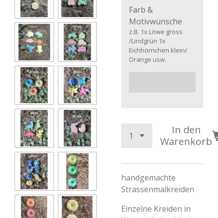
Farb &
Motivwünsche
z.B. 1x Löwe gross
/Lindgrün 1x
Eichhörnchen klein/
Orange usw.
In den
Warenkorb
handgemachte
Strassenmalkreiden
Einzelne Kreiden in