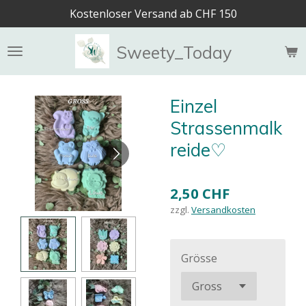
Kostenloser Versand ab CHF 150
Zum
Hauptinhalt
springen
Sweety_Today
Einzel
Strassenmalk
reide♡
2,50 CHF
zzgl.
Versandkosten
Grösse