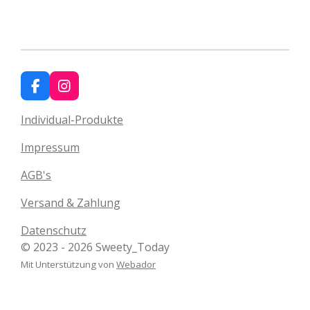
F
I
a
n
c
s
Individual-Produkte
e
t
b
a
Impressum
o
g
o
r
AGB's
k
a
m
Versand & Zahlung
Datenschutz
© 2023 - 2026 Sweety_Today
Mit Unterstützung von
Webador