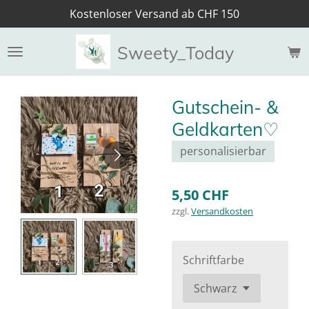
Kostenloser Versand ab CHF 150
Zum
Hauptinhalt
springen
Sweety_Today
Gutschein- &
Geldkarten♡
personalisierbar
5,50 CHF
zzgl.
Versandkosten
Schriftfarbe