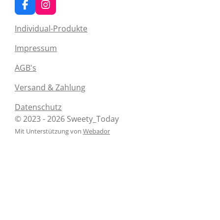
F
I
a
n
c
s
Individual-Produkte
e
t
b
a
Impressum
o
g
o
r
AGB's
k
a
m
Versand & Zahlung
Datenschutz
© 2023 - 2026 Sweety_Today
Mit Unterstützung von
Webador