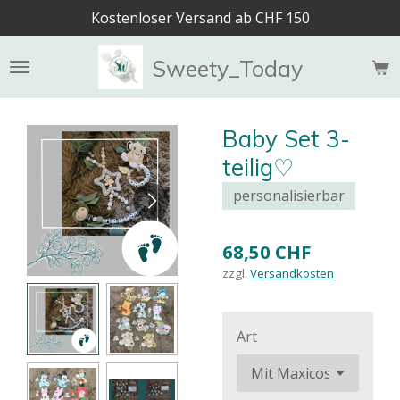
Kostenloser Versand ab CHF 150
Zum
Hauptinhalt
springen
Sweety_Today
Baby Set 3-
teilig♡
personalisierbar
68,50 CHF
zzgl.
Versandkosten
Art