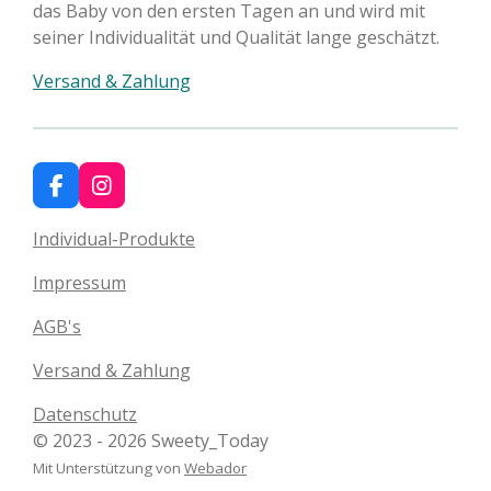
das Baby von den ersten Tagen an und wird mit
seiner Individualität und Qualität lange geschätzt.
Versand & Zahlung
F
I
a
n
c
s
Individual-Produkte
e
t
b
a
Impressum
o
g
o
r
AGB's
k
a
m
Versand & Zahlung
Datenschutz
© 2023 - 2026 Sweety_Today
Mit Unterstützung von
Webador