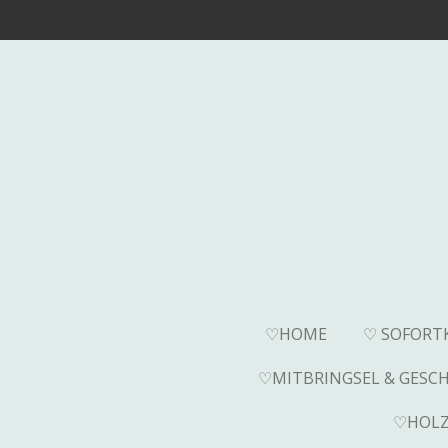
Zum
Hauptinhalt
springen
♡HOME
♡ SOFORT
♡MITBRINGSEL & GESC
♡HOLZ