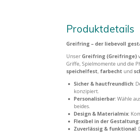
Produktdetails
Greifring – der liebevoll ges
Unser
Greifring (Greifringe)
v
Griffe, Spielmomente und die P
speichelfest
,
farbecht
und
sc
Sicher & hautfreundlich
: 
konzipiert.
Personalisierbar
: Wähle au
beides.
Design & Materialmix
: Kom
Flexibel in der Gestaltung
Zuverlässig & funktional
: