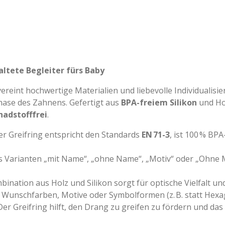
taltete Begleiter fürs Baby
ereint hochwertige Materialien und liebevolle Individualisier
hase des Zahnens. Gefertigt aus
BPA-freiem Silikon
und Hol
hadstofffrei
.
Der Greifring entspricht den Standards
EN 71-3
, ist 100 % BPA
s Varianten „mit Name“, „ohne Name“, „Motiv“ oder „Ohne 
bination aus Holz und Silikon sorgt für optische Vielfalt un
: Wunschfarben, Motive oder Symbolformen (z. B. statt Hexa
 Der Greifring hilft, den Drang zu greifen zu fördern und das